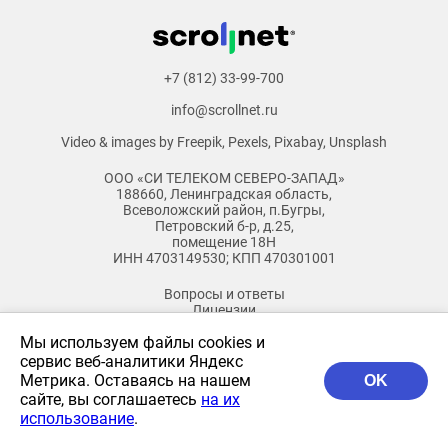
+7 (812) 33-99-700
info@scrollnet.ru
Video & images by
Freepik
,
Pexels
,
Pixabay
,
Unsplash
ООО «СИ ТЕЛЕКОМ СЕВЕРО-ЗАПАД»
188660, Ленинградская область,
Всеволожский район, п.Бугры,
Петровский б-р, д.25,
помещение 18Н
ИНН 4703149530; КПП 470301001
Вопросы и ответы
Лицензии
Документы
Мы используем файлы cookies и
Бланк заказа
Бланк Смотрешка
сервис веб-аналитики Яндекс
Бланк доп.услуги
Метрика. Оставаясь на нашем
OK
Архив
сайте, вы соглашаетесь
на их
использование
.