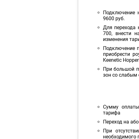
Подключение н
9600 руб.
Для перехода 
700, внести н
изменения тар
Подключение п
приобрести роу
Keenetic Hopper
При большой п
зон со слабым 
Сумму оплаты
тарифа
Переход на аб
При отсутств
необходимого 