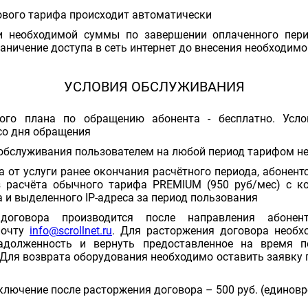
ового тарифа происходит автоматически
и необходимой суммы по завершении оплаченного перио
аничение доступа в сеть интернет до внесения необходим
УСЛОВИЯ ОБСЛУЖИВАНИЯ
ого плана по обращению абонента - бесплатно. Усло
со дня обращения
обслуживания пользователем на любой период тарифом н
а от услуги ранее окончания расчётного периода, абонен
 расчёта обычного тарифа PREMIUM (950 руб/мес) с к
 и выделенного IP-адреса за период пользования
 договора производится после направления абон
почту
info@scrollnet.ru
. Для расторжения договора необх
долженность и вернуть предоставленное на время по
Для возврата оборудования необходимо оставить заявку п
ключение после расторжения договора – 500 руб. (единов