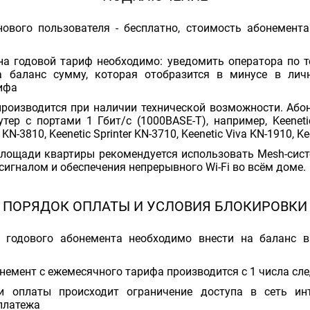
ового пользователя - бесплатно, стоимость абонемента
на годовой тариф необходимо: уведомить оператора по те
а баланс сумму, которая отобразится в минусе в лич
ифа
роизводится при наличии технической возможности. Або
тер с портами 1 Гбит/с (1000BASE-T), например, Keeneti
 KN-3810, Keenetic Sprinter KN-3710, Keenetic Viva KN-1910, K
лощади квартиры рекомендуется использовать Mesh-сист
сигналом и обеспечения непрерывного Wi-Fi во всём доме.
ПОРЯДОК ОПЛАТЫ И УСЛОВИЯ БЛОКИРОВКИ
 годового абонемента необходимо внести на баланс 
онемент с ежемесячного тарифа производится с 1 числа с
ии оплаты происходит ограничение доступа в сеть ин
платежа