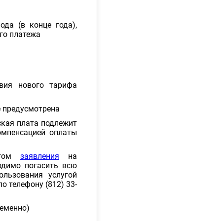
да (в конце года),
ого платежа
вия нового тарифа
е предусмотрена
тская плата подлежит
омпенсацией оплаты
ентом
заявления
на
одимо погасить всю
льзования услугой
о телефону (812) 33-
ременно)