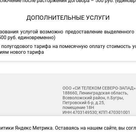
ключение после расторжения договора – 500 руб. (единов
ДОПОЛНИТЕЛЬНЫЕ УСЛУГИ
зования услугой возможно предоставление выделенного 
500 руб. единовременно)
с полугодового тарифа на помесячную оплату стоимость у
виям нового тарифа
ООО «СИ ТЕЛЕКОМ СЕВЕРО-ЗАПАД»
188660, Ленинградская область,
Всеволожский район, п.Бугры,
Петровский б-р, д.25,
помещение 18Н
ИНН 4703149530; КПП 470301001
nsplash
литики Яндекс Метрика. Оставаясь на нашем сайте, вы со