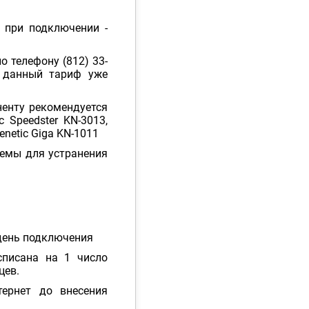
 при подключении -
 телефону (812) 33-
а данный тариф уже
ненту рекомендуется
c Speedster KN-3013,
eenetic Giga KN-1011
емы для устранения
 день подключения
списана на 1 число
цев.
тернет до внесения