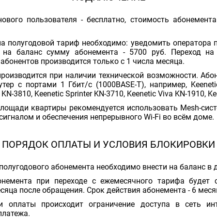
ового пользователя - бесплатно, стоимость абонемента
а полугодовой тариф необходимо: уведомить оператора по
и на баланс сумму абонемента - 5700 руб. Переход н
бонентов производится только с 1 числа месяца.
роизводится при наличии технической возможности. Або
тер с портами 1 Гбит/с (1000BASE-T), например, Keeneti
 KN-3810, Keenetic Sprinter KN-3710, Keenetic Viva KN-1910, K
лощади квартиры рекомендуется использовать Mesh-сист
сигналом и обеспечения непрерывного Wi-Fi во всём доме.
ПОРЯДОК ОПЛАТЫ И УСЛОВИЯ БЛОКИРОВКИ
полугодового абонемента необходимо внести на баланс в
онемента при переходе с ежемесячного тарифа будет 
яца после обращения. Срок действия абонемента - 6 меся
ии оплаты происходит ограничение доступа в сеть ин
платежа.