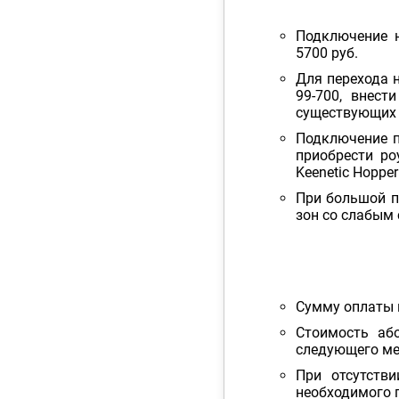
Подключение н
5700 руб.
Для перехода н
99-700, внест
существующих а
Подключение п
приобрести роу
Keenetic Hopper
При большой п
зон со слабым 
Сумму оплаты 
Стоимость аб
следующего мес
При отсутств
необходимого 