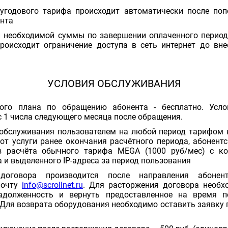
угодового тарифа происходит автоматически после поп
нта
и необходимой суммы по завершении оплаченного период
происходит ограничение доступа в сеть интернет до вн
УСЛОВИЯ ОБСЛУЖИВАНИЯ
ого плана по обращению абонента - бесплатно. Усло
с 1 числа следующего месяца после обращения.
обслуживания пользователем на любой период тарифом н
 от услуги ранее окончания расчётного периода, абонент
з расчёта обычного тарифа MEGA (1000 руб/мес) с к
 и выделенного IP-адреса за период пользования
 договора производится после направления абон
почту
info@scrollnet.ru
. Для расторжения договора необх
долженность и вернуть предоставленное на время по
Для возврата оборудования необходимо оставить заявку п