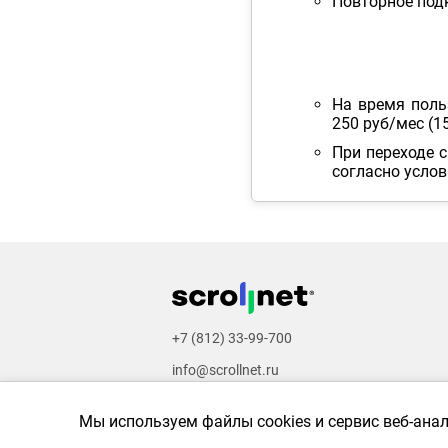
Повторное под
На время поль
250 руб/мес (1
При переходе 
согласно усло
+7 (812) 33-99-700
info@scrollnet.ru
Video & images by
Freepik
,
Pexels
,
Pixabay
,
U
Мы используем файлы cookies и сервис веб-ана