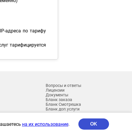
ременно)
IP-адреса по тарифу
слуг тарифицируется
Вопросы и ответы
Лицензии
Документы
Бланк заказа
Бланк Смотрешка
Бланк доп.услуги
Архив
глашаетесь
на их использование
.
OK