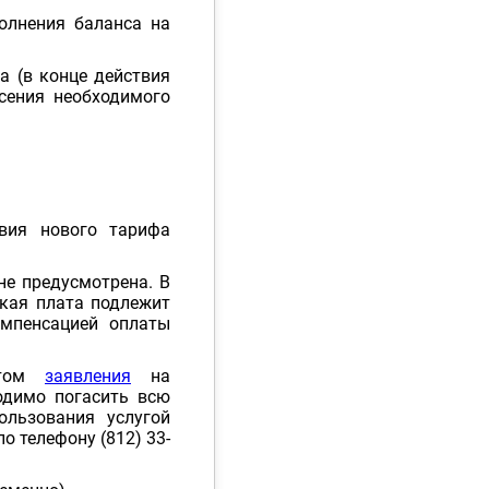
олнения баланса на
а (в конце действия
есения необходимого
вия нового тарифа
е предусмотрена. В
ская плата подлежит
омпенсацией оплаты
ентом
заявления
на
одимо погасить всю
льзования услугой
о телефону (812) 33-