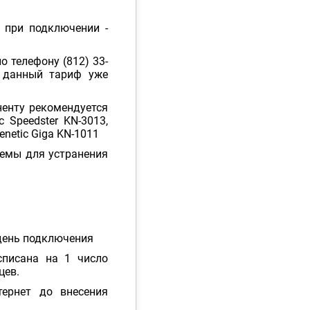
 при подключении -
 телефону (812) 33-
а данный тариф уже
ненту рекомендуется
c Speedster KN-3013,
eenetic Giga KN-1011
емы для устранения
 день подключения
списана на 1 число
цев.
тернет до внесения