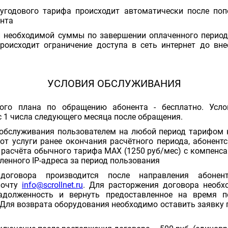
угодового тарифа происходит автоматически после поп
нта
и необходимой суммы по завершении оплаченного период
происходит ограничение доступа в сеть интернет до вн
УСЛОВИЯ ОБСЛУЖИВАНИЯ
ого плана по обращению абонента - бесплатно. Усло
с 1 числа следующего месяца после обращения.
обслуживания пользователем на любой период тарифом н
 от услуги ранее окончания расчётного периода, абонент
 расчёта обычного тарифа MAX (1250 руб/мес) с компенс
ленного IP-адреса за период пользования
 договора производится после направления абон
почту
info@scrollnet.ru
. Для расторжения договора необх
долженность и вернуть предоставленное на время по
Для возврата оборудования необходимо оставить заявку п