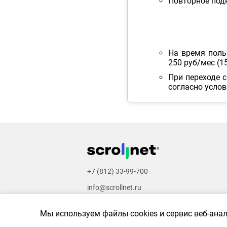
Повторное под
На время поль
250 руб/мес (1
При переходе 
согласно усло
+7 (812) 33-99-700
info@scrollnet.ru
Video & images by
Freepik
,
Pexels
,
Pixabay
,
U
Мы используем файлы cookies и сервис веб-ана