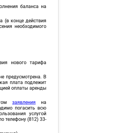
олнения баланса на
а (в конце действия
есения необходимого
вия нового тарифа
е предусмотрена. В
ская плата подлежит
ацией оплаты аренды
ентом
заявления
на
одимо погасить всю
льзования услугой
о телефону (812) 33-