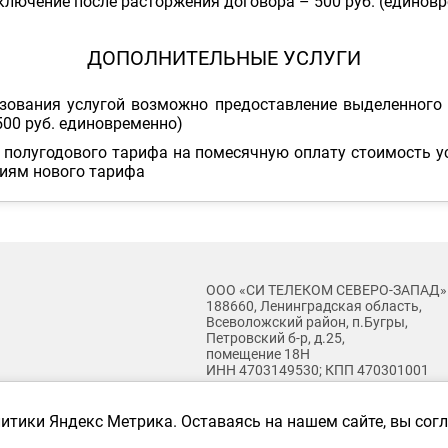
ключение после расторжения договора – 500 руб. (единов
ДОПОЛНИТЕЛЬНЫЕ УСЛУГИ
зования услугой возможно предоставление выделенного 
500 руб. единовременно)
с полугодового тарифа на помесячную оплату стоимость у
виям нового тарифа
ООО «СИ ТЕЛЕКОМ СЕВЕРО-ЗАПАД»
188660, Ленинградская область,
Всеволожский район, п.Бугры,
Петровский б-р, д.25,
помещение 18Н
ИНН 4703149530; КПП 470301001
nsplash
литики Яндекс Метрика. Оставаясь на нашем сайте, вы со