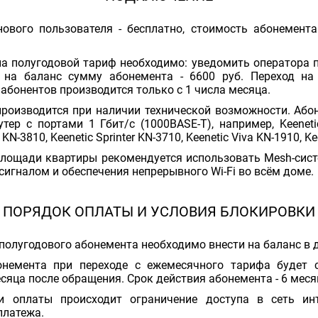
ового пользователя - бесплатно, стоимость абонемента
а полугодовой тариф необходимо: уведомить оператора по
и на баланс сумму абонемента - 6600 руб. Переход н
бонентов производится только с 1 числа месяца.
роизводится при наличии технической возможности. Або
тер с портами 1 Гбит/с (1000BASE-T), например, Keeneti
 KN-3810, Keenetic Sprinter KN-3710, Keenetic Viva KN-1910, K
лощади квартиры рекомендуется использовать Mesh-сист
сигналом и обеспечения непрерывного Wi-Fi во всём доме.
ПОРЯДОК ОПЛАТЫ И УСЛОВИЯ БЛОКИРОВКИ
полугодового абонемента необходимо внести на баланс в
онемента при переходе с ежемесячного тарифа будет 
яца после обращения. Срок действия абонемента - 6 меся
ии оплаты происходит ограничение доступа в сеть ин
платежа.