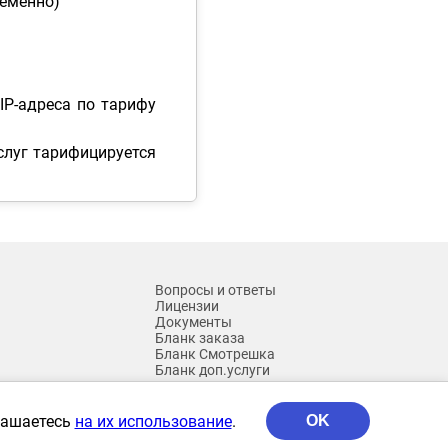
ременно)
IP-адреса по тарифу
слуг тарифицируется
Вопросы и ответы
Лицензии
Документы
Бланк заказа
Бланк Смотрешка
Бланк доп.услуги
Архив
глашаетесь
на их использование
.
OK