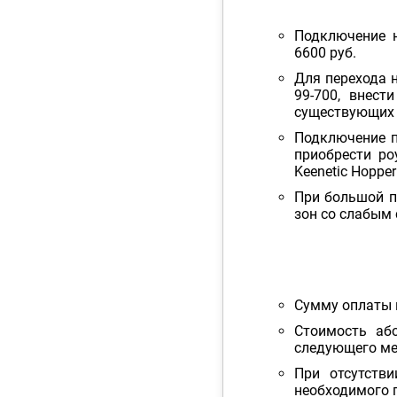
Подключение н
6600 руб.
Для перехода н
99-700, внест
существующих а
Подключение п
приобрести роу
Keenetic Hopper
При большой п
зон со слабым 
Сумму оплаты 
Стоимость аб
следующего мес
При отсутств
необходимого 