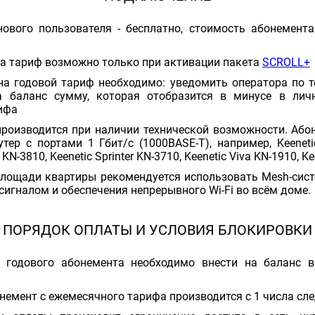
ового пользователя - бесплатно, стоимость абонемента
а тариф возможно только при активации пакета
SCROLL+
на годовой тариф необходимо: уведомить оператора по те
а баланс сумму, которая отобразится в минусе в лич
ифа
роизводится при наличии технической возможности. Або
тер с портами 1 Гбит/с (1000BASE-T), например, Keeneti
 KN-3810, Keenetic Sprinter KN-3710, Keenetic Viva KN-1910, K
лощади квартиры рекомендуется использовать Mesh-сист
сигналом и обеспечения непрерывного Wi-Fi во всём доме.
ПОРЯДОК ОПЛАТЫ И УСЛОВИЯ БЛОКИРОВКИ
 годового абонемента необходимо внести на баланс 
онемент с ежемесячного тарифа производится с 1 числа с