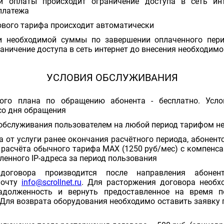
ии оплаты происходит ограничение доступа в сеть ин
платежа
ового тарифа происходит автоматически
и необходимой суммы по завершении оплаченного перио
аничение доступа в сеть интернет до внесения необходим
УСЛОВИЯ ОБСЛУЖИВАНИЯ
ого плана по обращению абонента - бесплатно. Усло
со дня обращения
обслуживания пользователем на любой период тарифом н
а от услуги ранее окончания расчётного периода, абонен
 расчёта обычного тарифа MAX (1250 руб/мес) с компенс
ленного IP-адреса за период пользования
 договора производится после направления абон
почту
info@scrollnet.ru
. Для расторжения договора необх
долженность и вернуть предоставленное на время по
Для возврата оборудования необходимо оставить заявку п