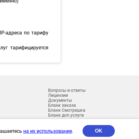
ременно)
IP-адреса по тарифу
луг тарифицируется
Вопросы и ответы
Лицензии
Документы
Бланк заказа
Бланк Смотрешка
Бланк доп.услуги
Архив
глашаетесь
на их использование
.
OK