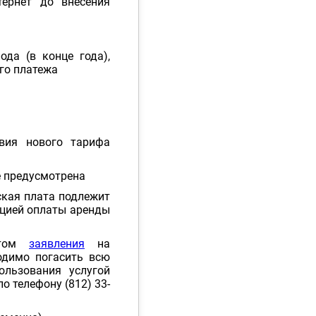
тернет до внесения
да (в конце года),
ого платежа
вия нового тарифа
е предусмотрена
тская плата подлежит
ацией оплаты аренды
ентом
заявления
на
одимо погасить всю
льзования услугой
о телефону (812) 33-