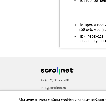
Повторное под
На время поль
250 руб/мес (3
При переходе 
согласно усло
+7 (812) 33-99-700
info@scrollnet.ru
Video & images by
Freepik
,
Pexels
,
Pixabay
,
U
Мы используем файлы cookies и сервис веб-ана