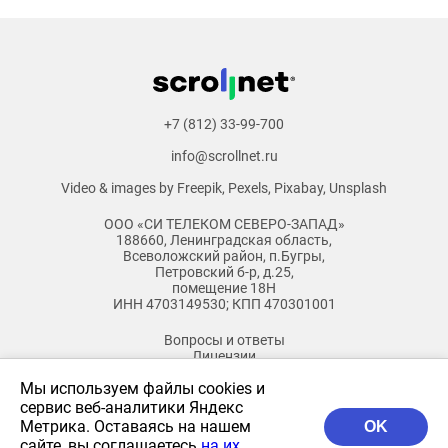
+7 (812) 33-99-700
info@scrollnet.ru
Video & images by
Freepik
,
Pexels
,
Pixabay
,
Unsplash
ООО «СИ ТЕЛЕКОМ СЕВЕРО-ЗАПАД»
188660, Ленинградская область,
Всеволожский район, п.Бугры,
Петровский б-р, д.25,
помещение 18Н
ИНН 4703149530; КПП 470301001
Вопросы и ответы
Лицензии
Документы
Мы используем файлы cookies и
Бланк заказа
Бланк Смотрешка
сервис веб-аналитики Яндекс
Бланк доп.услуги
Метрика. Оставаясь на нашем
OK
Архив
сайте, вы соглашаетесь
на их