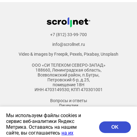
+7 (812) 33-99-700
info@scrollnet.ru
Video & images by
Freepik
,
Pexels
,
Pixabay
,
Unsplash
ООО «СИ ТЕЛЕКОМ СЕВЕРО-ЗАПАД»
188660, Ленинградская область,
Всеволожский район, п.Бугры,
Петровский б-р, д.25,
помещение 18Н
ИНН 4703149530; КПП 470301001
Вопросы и ответы
Лицензии
Документы
Мы используем файлы cookies и
Бланк заказа
Бланк Смотрешка
сервис веб-аналитики Яндекс
Бланк доп.услуги
Метрика. Оставаясь на нашем
OK
Архив
сайте, вы соглашаетесь
на их